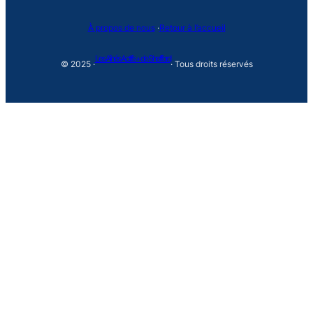
À propos de nous
·
Retour à l’accueil
Les Aînés Actifs + de Shefford
© 2025 ·
· Tous droits réservés