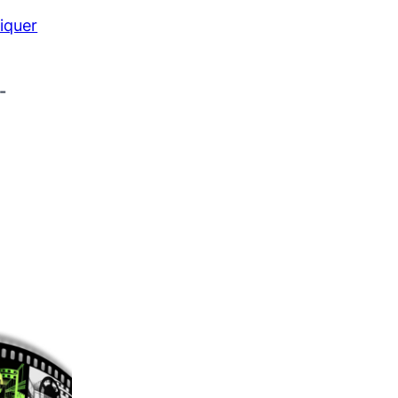
liquer
-