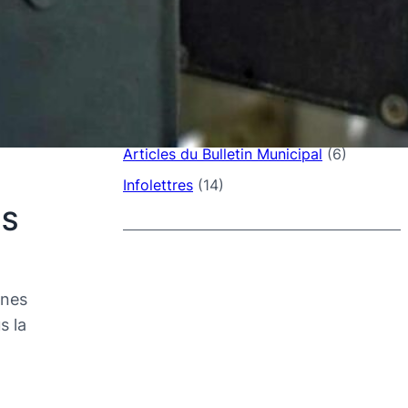
SUJETS
Annonces – Actualités
(3)
Articles
(1)
Articles du Bulletin Municipal
(6)
Infolettres
(14)
US
ines
s la