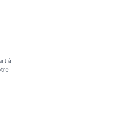
art à
otre