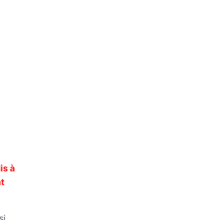
is à
t
si