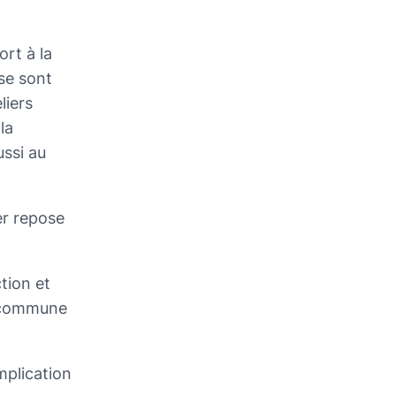
rt à la
se sont
liers
la
ussi au
er repose
tion et
n commune
mplication