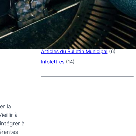
SUJETS
Annonces – Actualités
(3)
Articles
(1)
Articles du Bulletin Municipal
(6)
Infolettres
(14)
er la
eillir à
’intégrer à
férentes