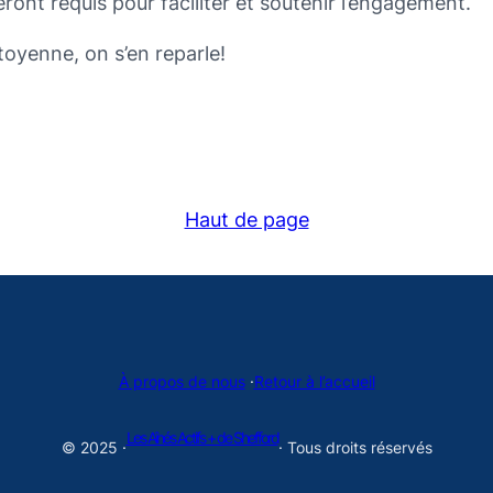
ront requis pour faciliter et soutenir l’engagement.
toyenne, on s’en reparle!
Haut de page
À propos de nous
·
Retour à l’accueil
Les Aînés Actifs + de Shefford
© 2025 ·
· Tous droits réservés