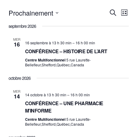
É
Prochainement
É
R
L
e
C
i
v
v
c
septembre 2026
s
h
h
è
t
è
o
e
MER
e
r
16 septembre à 13 h 30 min
–
16 h 00 min
16
i
n
n
c
CONFÉRENCE – HISTOIRE DE L’ART
s
h
e
e
i
Centre Multifonctionnel
5 rue Laurette-
e
Bellefleur,Shefford,Québec,Canada
m
r
m
l
e
octobre 2026
e
a
n
d
MER
n
14 octobre à 13 h 30 min
–
16 h 00 min
14
a
t
CONFÉRENCE – UNE PHARMACIE
t
t
M’INFORME
V
e
s
Centre Multifonctionnel
5 rue Laurette-
.
i
Bellefleur,Shefford,Québec,Canada
S
e