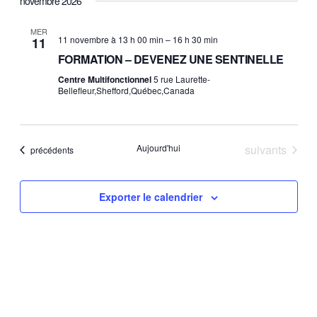
novembre 2026
e
w
a
MER
11 novembre à 13 h 00 min
–
16 h 30 min
s
11
r
FORMATION – DEVENEZ UNE SENTINELLE
N
Centre Multifonctionnel
5 rue Laurette-
c
Bellefleur,Shefford,Québec,Canada
a
h
v
a
i
Évènements
Aujourd'hui
suivants
Évènements
précédents
n
g
d
a
Exporter le calendrier
V
t
i
i
o
e
n
w