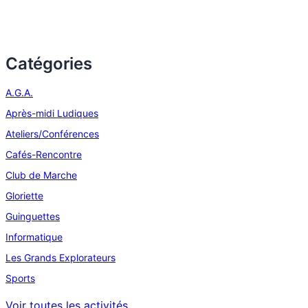
s
N
Catégories
a
v
A.G.A.
i
Après-midi Ludiques
Ateliers/Conférences
g
Cafés-Rencontre
a
Club de Marche
t
Gloriette
Guinguettes
i
Informatique
o
Les Grands Explorateurs
n
Sports
Voir toutes les activités