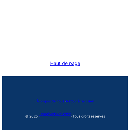
Haut de page
À propos de nous
·
Retour à l’accueil
Les Aînés Actifs + de Shefford
© 2025 ·
· Tous droits réservés