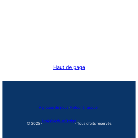
Haut de page
À propos de nous
·
Retour à l’accueil
Les Aînés Actifs + de Shefford
© 2025 ·
· Tous droits réservés