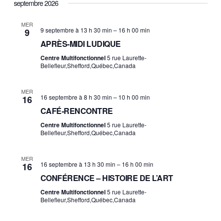
v
v
c
septembre 2026
s
h
h
è
t
è
o
e
MER
e
r
9 septembre à 13 h 30 min
–
16 h 00 min
9
i
n
n
c
APRÈS-MIDI LUDIQUE
s
h
e
e
i
Centre Multifonctionnel
5 rue Laurette-
e
Bellefleur,Shefford,Québec,Canada
m
r
m
l
e
e
MER
a
16 septembre à 8 h 30 min
–
10 h 00 min
16
n
d
n
CAFÉ-RENCONTRE
a
t
Centre Multifonctionnel
5 rue Laurette-
t
t
Bellefleur,Shefford,Québec,Canada
V
e
s
.
i
MER
16 septembre à 13 h 30 min
–
16 h 00 min
16
S
e
CONFÉRENCE – HISTOIRE DE L’ART
e
Centre Multifonctionnel
5 rue Laurette-
w
Bellefleur,Shefford,Québec,Canada
a
s