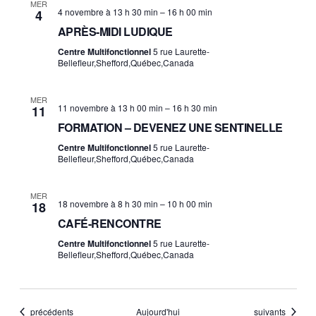
MER
4 novembre à 13 h 30 min
–
16 h 00 min
4
APRÈS-MIDI LUDIQUE
Centre Multifonctionnel
5 rue Laurette-
Bellefleur,Shefford,Québec,Canada
MER
11 novembre à 13 h 00 min
–
16 h 30 min
11
FORMATION – DEVENEZ UNE SENTINELLE
Centre Multifonctionnel
5 rue Laurette-
Bellefleur,Shefford,Québec,Canada
MER
18 novembre à 8 h 30 min
–
10 h 00 min
18
CAFÉ-RENCONTRE
Centre Multifonctionnel
5 rue Laurette-
Bellefleur,Shefford,Québec,Canada
Évènements
Évènements
précédents
Aujourd'hui
suivants