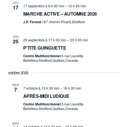
r
JEU
N
17 septembre à 9 h 30 min
–
10 h 45 min
17
c
MARCHE ACTIVE – AUTOMNE 2026
a
J.P. Forand
167 chemin Picard,Shefford
h
v
a
i
VEN
25 septembre à 17 h 00 min
–
23 h 00 min
25
n
g
P’TITE GUINGUETTE
d
a
Centre Multifonctionnel
5 rue Laurette-
Bellefleur,Shefford,Québec,Canada
V
t
octobre 2026
i
i
MER
o
e
7 octobre à 13 h 30 min
–
16 h 00 min
7
APRÈS-MIDI LUDIQUE
n
w
Centre Multifonctionnel
5 rue Laurette-
s
Bellefleur,Shefford,Québec,Canada
N
MER
14 octobre à 13 h 30 min
–
16 h 00 min