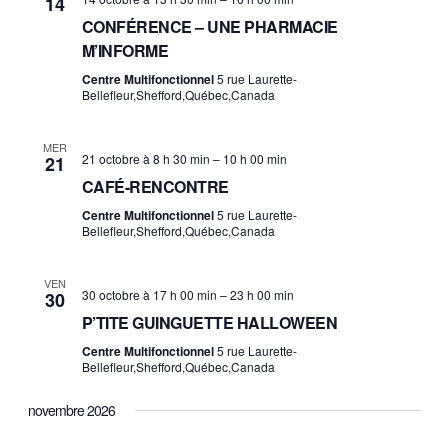
14
a
CONFÉRENCE – UNE PHARMACIE
v
M’INFORME
Centre Multifonctionnel
5 rue Laurette-
i
Bellefleur,Shefford,Québec,Canada
g
MER
21 octobre à 8 h 30 min
–
10 h 00 min
21
a
CAFÉ-RENCONTRE
t
Centre Multifonctionnel
5 rue Laurette-
Bellefleur,Shefford,Québec,Canada
i
o
VEN
30 octobre à 17 h 00 min
–
23 h 00 min
30
n
P’TITE GUINGUETTE HALLOWEEN
Centre Multifonctionnel
5 rue Laurette-
Bellefleur,Shefford,Québec,Canada
novembre 2026