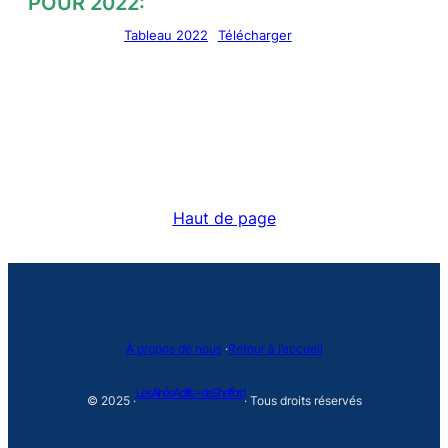
POUR 2022:
Tableau 2022
Télécharger
Haut de page
À propos de nous
·
Retour à l’accueil
Les Aînés Actifs + de Shefford
© 2025 ·
· Tous droits réservés